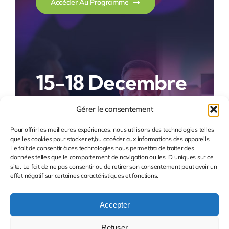
Accéder Au Programme
15-18 Decembre
Gérer le consentement
Boostez vos projets grâce aux
Certificats d’Économies
Pour offrir les meilleures expériences, nous utilisons des technologies telles
que les cookies pour stocker et/ou accéder aux informations des appareils.
d’Énergie (CEE)
Le fait de consentir à ces technologies nous permettra de traiter des
données telles que le comportement de navigation ou les ID uniques sur ce
site. Le fait de ne pas consentir ou de retirer son consentement peut avoir un
effet négatif sur certaines caractéristiques et fonctions.
Accepter
Refuser